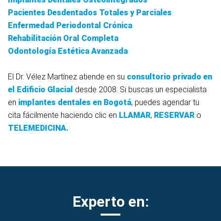
Pacientes Desdentados Totales y Parciales
Enfermedad Periodontal Crónica
Rehabilitación Oral Completa
Odontología Estética Avanzada
El Dr. Vélez Martínez atiende en su
consultorio privado en
el Edificio Glacial
desde 2008. Si buscas un especialista
en
implantes dentales en Bogotá
, puedes agendar tu
cita fácilmente haciendo clic en
LLAMAR
,
RESERVAR
o
TELEMEDICINA.
Experto en: